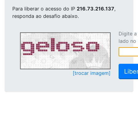
Para liberar o acesso
do IP
216.73.216.137
,
responda ao desafio abaixo.
Digite 
lado no
[trocar imagem]